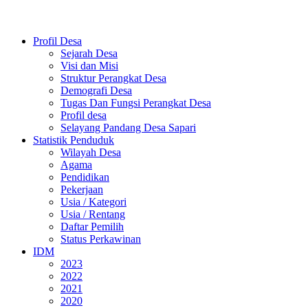
Profil Desa
Sejarah Desa
Visi dan Misi
Struktur Perangkat Desa
Demografi Desa
Tugas Dan Fungsi Perangkat Desa
Profil desa
Selayang Pandang Desa Sapari
Statistik Penduduk
Wilayah Desa
Agama
Pendidikan
Pekerjaan
Usia / Kategori
Usia / Rentang
Daftar Pemilih
Status Perkawinan
IDM
2023
2022
2021
2020